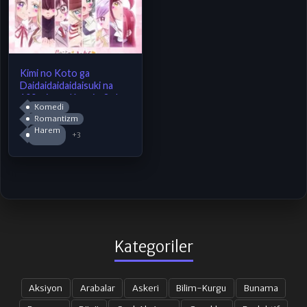
Kimi no Koto ga
Daidaidaidaidaisuki na
100-nin no Kanojo 3rd
Komedi
Season
Romantizm
Harem
+3
Kategoriler
Aksiyon
Arabalar
Askeri
Bilim-Kurgu
Bunama