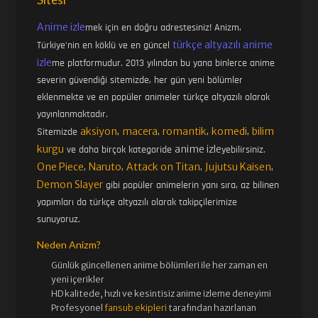
Anime izle
mek için en doğru adrestesiniz! Anizm,
türkçe altyazılı anime
Türkiye'nin en köklü ve en güncel
izle
me platformudur. 2013 yılından bu yana binlerce anime
severin güvendiği sitemizde, her gün yeni bölümler
eklenmekte ve en popüler animeler türkçe altyazılı olarak
yayınlanmaktadır.
aksiyon
macera
romantik
komedi
bilim
Sitemizde
,
,
,
,
kurgu
anime izle
ve daha birçok kategoride
yebilirsiniz.
One Piece
Naruto
Attack on Titan
Jujutsu Kaisen
,
,
,
,
Demon Slayer
gibi popüler animelerin yanı sıra, az bilinen
yapımları da türkçe altyazılı olarak takipçilerimize
sunuyoruz.
Neden Anizm?
Günlük güncellenen
anime bölümleri ile her zaman en
yeni içerikler
HD kalitede, hızlı ve kesintisiz
anime izle
me deneyimi
Profesyonel
fansub ekipleri
tarafından hazırlanan