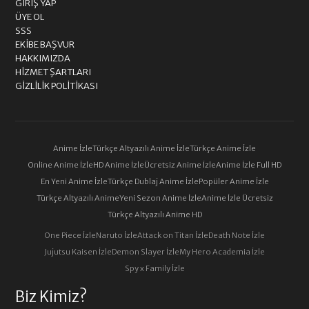
GIRIŞ YAP
ÜYE OL
SSS
EKIBE BAŞVUR
HAKKIMIZDA
HIZMET ŞARTLARI
GIZLILIK POLITIKASI
Anime İzle
Türkçe Altyazılı Anime İzle
Türkçe Anime İzle
Online Anime İzle
HD Anime İzle
Ücretsiz Anime İzle
Anime İzle Full HD
En Yeni Anime İzle
Türkçe Dublaj Anime İzle
Popüler Anime İzle
Türkçe Altyazılı Anime
Yeni Sezon Anime İzle
Anime İzle Ücretsiz
Türkçe Altyazılı Anime HD
One Piece İzle
Naruto İzle
Attack on Titan İzle
Death Note İzle
Jujutsu Kaisen İzle
Demon Slayer İzle
My Hero Academia İzle
Spy x Family İzle
Biz Kimiz?