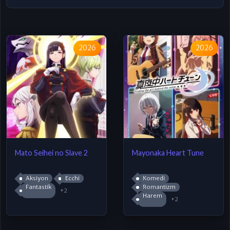
2026
2026
Mato Seihei no Slave 2
Mayonaka Heart Tune
Aksiyon
Ecchi
Komedi
Fantastik
Romantizm
+2
Harem
+2