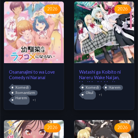
2026
2026
Osananajimi to wa Love
Watashi ga Koibito ni
Comedy ni Naranai
Nareru Wake Nai jan,
Muri Muri! (※Muri ja
Komedi
Komedi
Harem
Nakatta!?) (2026)
Romantizm
Okul
+1
Harem
+1
2026
2026