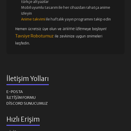
türkçe altyazılar
Mobil uyumlu tasarım ile her cihazdan rahatça anime
izleyin
Anime takvimi
ile haftalık yayın programını takip edin
anime izle
Hemen ücretsiz üye olun ve
meye başlayın!
Tavsiye Robotumuz
ile zevkinize uygun animeleri
keşfedin.
İletişim Yolları
E-POSTA
İLETIŞIM FORMU
DISCORD SUNUCUMUZ
Hızlı Erişim