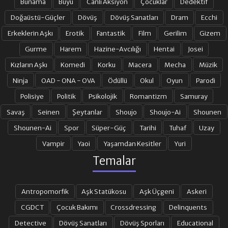
Bunama
Büyü
Canlı Aksiyon
Çocuklar
Dedektif
Doğaüstü-Güçler
Dövüş
Dövüş Sanatları
Dram
Ecchi
Erkeklerin Aşkı
Erotik
Fantastik
Film
Gerilim
Gizem
Gurme
Harem
Hazine-Avcılığı
Hentai
Josei
Kızların Aşkı
Komedi
Korku
Macera
Mecha
Müzik
Ninja
OAD - ONA - OVA
Ödüllü
Okul
Oyun
Parodi
Polisiye
Politik
Psikolojik
Romantizm
Samuray
Savaş
Seinen
Şeytanlar
Shoujo
Shoujo-Ai
Shounen
Shounen-Ai
Spor
Süper-Güç
Tarihi
Tuhaf
Uzay
Vampir
Yaoi
Yaşamdan Kesitler
Yuri
Temalar
Antropomorfik
Aşk Statükosu
Aşk Üçgeni
Askeri
CGDCT
Çocuk Bakımı
Crossdressing
Delinquents
Detective
Dövüş Sanatları
Dövüş Sporları
Educational