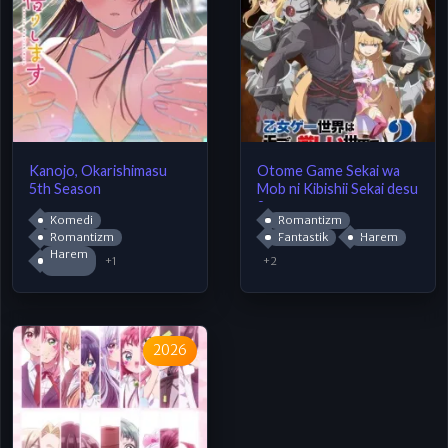
Kanojo, Okarishimasu
Otome Game Sekai wa
5th Season
Mob ni Kibishii Sekai desu
2
Komedi
Romantizm
Romantizm
Fantastik
Harem
Harem
+1
+2
2026