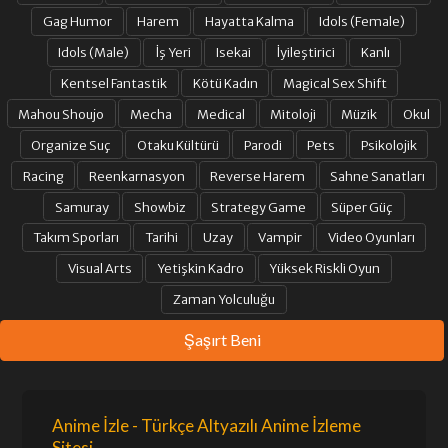
Gag Humor
Harem
Hayatta Kalma
Idols (Female)
Idols (Male)
İş Yeri
Isekai
İyileştirici
Kanlı
Kentsel Fantastik
Kötü Kadın
Magical Sex Shift
Mahou Shoujo
Mecha
Medical
Mitoloji
Müzik
Okul
Organize Suç
Otaku Kültürü
Parodi
Pets
Psikolojik
Racing
Reenkarnasyon
Reverse Harem
Sahne Sanatları
Samuray
Showbiz
Strategy Game
Süper Güç
Takım Sporları
Tarihi
Uzay
Vampir
Video Oyunları
Visual Arts
Yetişkin Kadro
Yüksek Riskli Oyun
Zaman Yolculuğu
Şaşırt Beni
Anime İzle - Türkçe Altyazılı Anime İzleme
Sitesi