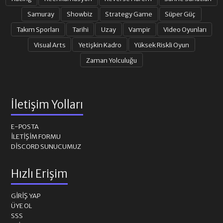
Samuray
Showbiz
Strategy Game
Süper Güç
Takım Sporları
Tarihi
Uzay
Vampir
Video Oyunları
Visual Arts
Yetişkin Kadro
Yüksek Riskli Oyun
Zaman Yolculuğu
İletişim Yolları
E-POSTA
İLETIŞIM FORMU
DISCORD SUNUCUMUZ
Hızlı Erişim
GIRIŞ YAP
ÜYE OL
SSS