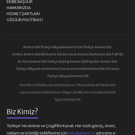
EKIBE BAŞVUR
HAKKIMIZDA
HIZMET ŞARTLARI
GIZLILIK POLITIKASI
Anime İzle
Türkçe Altyazılı Anime İzle
Türkçe Anime İzle
Online Anime İzle
HD Anime İzle
Ücretsiz Anime İzle
Anime İzle Full HD
En Yeni Anime İzle
Türkçe Dublaj Anime İzle
Popüler Anime İzle
Türkçe Altyazılı Anime
Yeni Sezon Anime İzle
Anime İzle Ücretsiz
Türkçe Altyazılı Anime HD
One Piece İzle
Naruto İzle
Attack on Titan İzle
Death Note İzle
Jujutsu Kaisen İzle
Demon Slayer İzle
My Hero Academia İzle
Spy x Family İzle
Biz Kimiz?
Türkiye'nin Anime ve ÇizgiFilm Kanalı. Her türlü görüş, öneri,
reklam ve iş birliği teklifleriniz için
info@anizm.tv
adresine e-