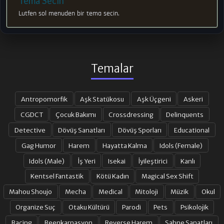
Tema Secin
Lutfen sol menuden bir tema secin.
Temalar
Antropomorfik
Aşk Statükosu
Aşk Üçgeni
Askeri
CGDCT
Çocuk Bakımı
Crossdressing
Delinquents
Detective
Dövüş Sanatları
Dövüş Sporları
Educational
Gag Humor
Harem
Hayatta Kalma
Idols (Female)
Idols (Male)
İş Yeri
Isekai
İyileştirici
Kanlı
Kentsel Fantastik
Kötü Kadın
Magical Sex Shift
Mahou Shoujo
Mecha
Medical
Mitoloji
Müzik
Okul
Organize Suç
Otaku Kültürü
Parodi
Pets
Psikolojik
Racing
Reenkarnasyon
Reverse Harem
Sahne Sanatları