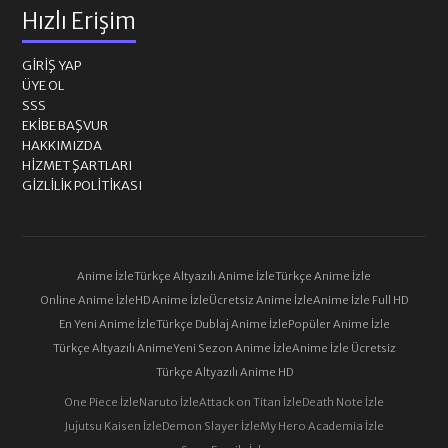
Hızlı Erişim
GIRIŞ YAP
ÜYE OL
SSS
EKIBE BAŞVUR
HAKKIMIZDA
HIZMET ŞARTLARI
GIZLILIK POLITIKASI
Anime İzle
Türkçe Altyazılı Anime İzle
Türkçe Anime İzle
Online Anime İzle
HD Anime İzle
Ücretsiz Anime İzle
Anime İzle Full HD
En Yeni Anime İzle
Türkçe Dublaj Anime İzle
Popüler Anime İzle
Türkçe Altyazılı Anime
Yeni Sezon Anime İzle
Anime İzle Ücretsiz
Türkçe Altyazılı Anime HD
One Piece İzle
Naruto İzle
Attack on Titan İzle
Death Note İzle
Jujutsu Kaisen İzle
Demon Slayer İzle
My Hero Academia İzle