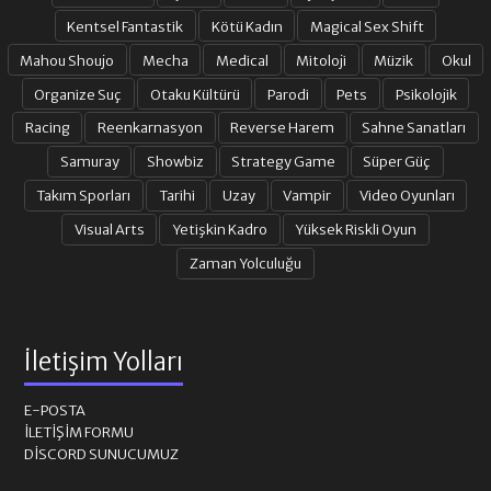
Kentsel Fantastik
Kötü Kadın
Magical Sex Shift
Mahou Shoujo
Mecha
Medical
Mitoloji
Müzik
Okul
Organize Suç
Otaku Kültürü
Parodi
Pets
Psikolojik
Racing
Reenkarnasyon
Reverse Harem
Sahne Sanatları
Samuray
Showbiz
Strategy Game
Süper Güç
Takım Sporları
Tarihi
Uzay
Vampir
Video Oyunları
Visual Arts
Yetişkin Kadro
Yüksek Riskli Oyun
Zaman Yolculuğu
İletişim Yolları
E-POSTA
İLETIŞIM FORMU
DISCORD SUNUCUMUZ