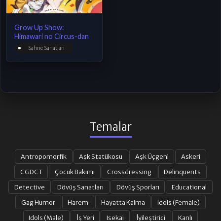
Grow Up Show:
Himawari no Circus-dan
Sahne Sanatları
Temalar
Antropomorfik
Aşk Statükosu
Aşk Üçgeni
Askeri
CGDCT
Çocuk Bakımı
Crossdressing
Delinquents
Detective
Dövüş Sanatları
Dövüş Sporları
Educational
Gag Humor
Harem
Hayatta Kalma
Idols (Female)
Idols (Male)
İş Yeri
Isekai
İyileştirici
Kanlı