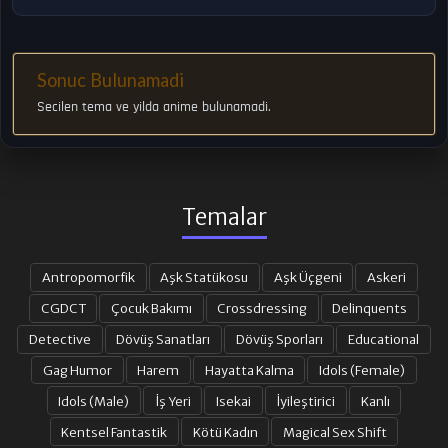
Sonuc Bulunamadi
Secilen tema ve yilda anime bulunamadi.
Temalar
Antropomorfik
Aşk Statükosu
Aşk Üçgeni
Askeri
CGDCT
Çocuk Bakımı
Crossdressing
Delinquents
Detective
Dövüş Sanatları
Dövüş Sporları
Educational
Gag Humor
Harem
Hayatta Kalma
Idols (Female)
Idols (Male)
İş Yeri
Isekai
İyileştirici
Kanlı
Kentsel Fantastik
Kötü Kadın
Magical Sex Shift