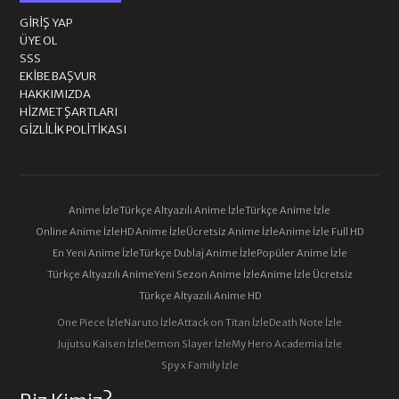
GIRIŞ YAP
ÜYE OL
SSS
EKIBE BAŞVUR
HAKKIMIZDA
HIZMET ŞARTLARI
GIZLILIK POLITIKASI
Anime İzle
Türkçe Altyazılı Anime İzle
Türkçe Anime İzle
Online Anime İzle
HD Anime İzle
Ücretsiz Anime İzle
Anime İzle Full HD
En Yeni Anime İzle
Türkçe Dublaj Anime İzle
Popüler Anime İzle
Türkçe Altyazılı Anime
Yeni Sezon Anime İzle
Anime İzle Ücretsiz
Türkçe Altyazılı Anime HD
One Piece İzle
Naruto İzle
Attack on Titan İzle
Death Note İzle
Jujutsu Kaisen İzle
Demon Slayer İzle
My Hero Academia İzle
Spy x Family İzle