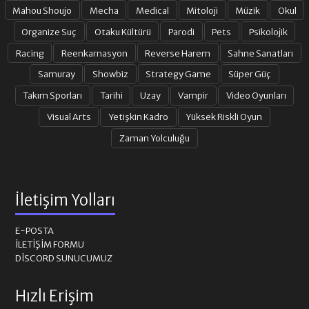
Mahou Shoujo
Mecha
Medical
Mitoloji
Müzik
Okul
Organize Suç
Otaku Kültürü
Parodi
Pets
Psikolojik
Racing
Reenkarnasyon
Reverse Harem
Sahne Sanatları
Samuray
Showbiz
Strategy Game
Süper Güç
Takım Sporları
Tarihi
Uzay
Vampir
Video Oyunları
Visual Arts
Yetişkin Kadro
Yüksek Riskli Oyun
Zaman Yolculuğu
İletişim Yolları
E-POSTA
İLETIŞIM FORMU
DISCORD SUNUCUMUZ
Hızlı Erişim