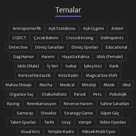
Temalar
Antropomorfik
Aşk Statükosu
Aşk Üçgeni
Askeri
CGDCT
Çocuk Bakımı
Crossdressing
Delinquents
Detective
Dövüş Sanatları
Dövüş Sporları
Educational
Gag Humor
Harem
Hayatta Kalma
Idols (Female)
Idols (Male)
İş Yeri
Isekai
İyileştirici
Kanlı
Kentsel Fantastik
Kötü Kadın
Magical Sex Shift
Mahou Shoujo
Mecha
Medical
Mitoloji
Müzik
Okul
Organize Suç
Otaku Kültürü
Parodi
Pets
Psikolojik
Racing
Reenkarnasyon
Reverse Harem
Sahne Sanatları
Samuray
Showbiz
Strategy Game
Süper Güç
Takım Sporları
Tarihi
Uzay
Vampir
Video Oyunları
Visual Arts
Yetişkin Kadro
Yüksek Riskli Oyun