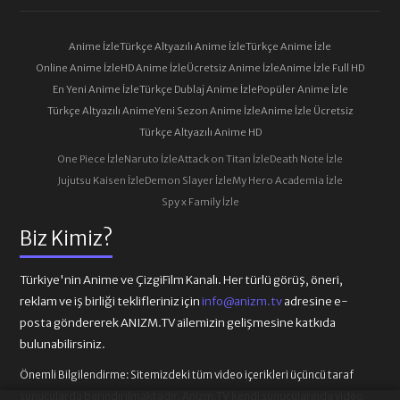
Anime İzle
Türkçe Altyazılı Anime İzle
Türkçe Anime İzle
Online Anime İzle
HD Anime İzle
Ücretsiz Anime İzle
Anime İzle Full HD
En Yeni Anime İzle
Türkçe Dublaj Anime İzle
Popüler Anime İzle
Türkçe Altyazılı Anime
Yeni Sezon Anime İzle
Anime İzle Ücretsiz
Türkçe Altyazılı Anime HD
One Piece İzle
Naruto İzle
Attack on Titan İzle
Death Note İzle
Jujutsu Kaisen İzle
Demon Slayer İzle
My Hero Academia İzle
Spy x Family İzle
Biz Kimiz?
Türkiye'nin Anime ve ÇizgiFilm Kanalı. Her türlü görüş, öneri,
reklam ve iş birliği teklifleriniz için
info@anizm.tv
adresine e-
posta göndererek ANIZM.TV ailemizin gelişmesine katkıda
bulunabilirsiniz.
Önemli Bilgilendirme:
Sitemizdeki tüm video içerikleri üçüncü taraf
sunucularda barındırılmaktadır. Anizm.TV kendi sunucularında video