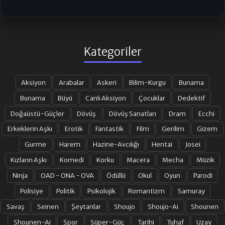
Kategoriler
Aksiyon
Arabalar
Askeri
Bilim-Kurgu
Bunama
Bunama
Büyü
Canlı Aksiyon
Çocuklar
Dedektif
Doğaüstü-Güçler
Dövüş
Dövüş Sanatları
Dram
Ecchi
Erkeklerin Aşkı
Erotik
Fantastik
Film
Gerilim
Gizem
Gurme
Harem
Hazine-Avcılığı
Hentai
Josei
Kızların Aşkı
Komedi
Korku
Macera
Mecha
Müzik
Ninja
OAD - ONA - OVA
Ödüllü
Okul
Oyun
Parodi
Polisiye
Politik
Psikolojik
Romantizm
Samuray
Savaş
Seinen
Şeytanlar
Shoujo
Shoujo-Ai
Shounen
Shounen-Ai
Spor
Süper-Güç
Tarihi
Tuhaf
Uzay