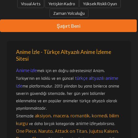
Visual Arts
Yetişkin Kadro
Yüksek Riskli Oyun
Zaman Yolculuğu
Şaşırt Beni
Anime İzle - Türkçe Altyazılı Anime İzleme
Sitesi
Anime izle
mek için en doğru adrestesiniz! Anizm,
türkçe altyazılı anime
Türkiye'nin en köklü ve en güncel
izle
me platformudur. 2013 yılından bu yana binlerce anime
severin güvendiği sitemizde, her gün yeni bölümler
eklenmekte ve en popüler animeler türkçe altyazılı olarak
yayınlanmaktadır.
aksiyon
macera
romantik
komedi
bilim
Sitemizde
,
,
,
,
kurgu
anime izle
ve daha birçok kategoride
yebilirsiniz.
One Piece
Naruto
Attack on Titan
Jujutsu Kaisen
,
,
,
,