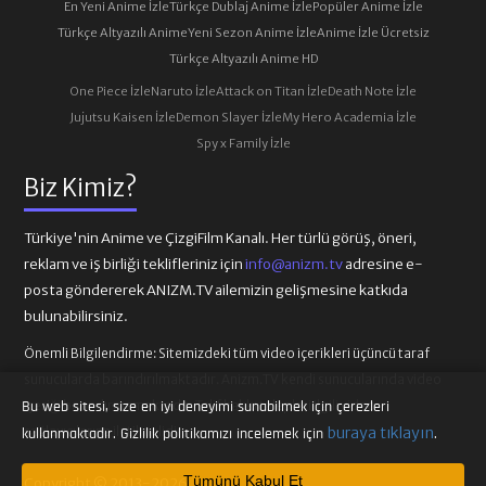
En Yeni Anime İzle
Türkçe Dublaj Anime İzle
Popüler Anime İzle
Türkçe Altyazılı Anime
Yeni Sezon Anime İzle
Anime İzle Ücretsiz
Türkçe Altyazılı Anime HD
One Piece İzle
Naruto İzle
Attack on Titan İzle
Death Note İzle
Jujutsu Kaisen İzle
Demon Slayer İzle
My Hero Academia İzle
Spy x Family İzle
Biz Kimiz?
Türkiye'nin Anime ve ÇizgiFilm Kanalı. Her türlü görüş, öneri,
reklam ve iş birliği teklifleriniz için
info@anizm.tv
adresine e-
posta göndererek ANIZM.TV ailemizin gelişmesine katkıda
bulunabilirsiniz.
Önemli Bilgilendirme:
Sitemizdeki tüm video içerikleri üçüncü taraf
sunucularda barındırılmaktadır. Anizm.TV kendi sunucularında video
içeriği barındırmamaktadır. Telif hakkı talepleri ilgili video
Bu web sitesi, size en iyi deneyimi sunabilmek için çerezleri
buraya tıklayın
sağlayıcılarına iletilmelidir.
kullanmaktadır. Gizlilik politikamızı incelemek için
.
Tümünü Kabul Et
Copyright © 2013-2026