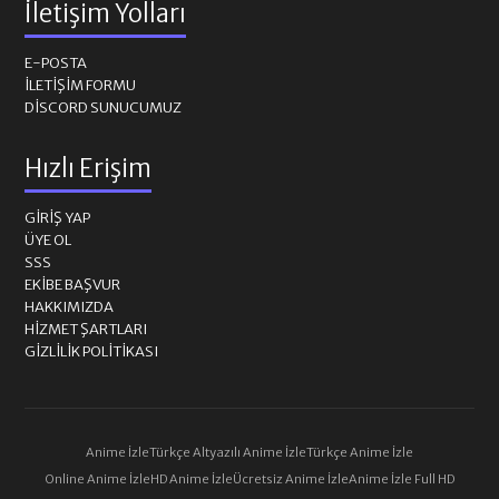
İletişim Yolları
E-POSTA
İLETIŞIM FORMU
DISCORD SUNUCUMUZ
Hızlı Erişim
GIRIŞ YAP
ÜYE OL
SSS
EKIBE BAŞVUR
HAKKIMIZDA
HIZMET ŞARTLARI
GIZLILIK POLITIKASI
Anime İzle
Türkçe Altyazılı Anime İzle
Türkçe Anime İzle
Online Anime İzle
HD Anime İzle
Ücretsiz Anime İzle
Anime İzle Full HD