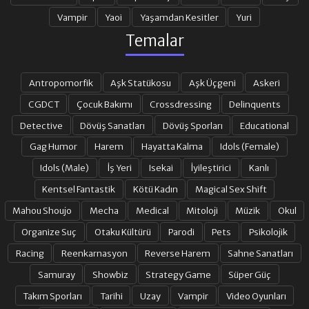
Vampir
Yaoi
Yaşamdan Kesitler
Yuri
Temalar
Antropomorfik
Aşk Statükosu
Aşk Üçgeni
Askeri
CGDCT
Çocuk Bakımı
Crossdressing
Delinquents
Detective
Dövüş Sanatları
Dövüş Sporları
Educational
Gag Humor
Harem
Hayatta Kalma
Idols (Female)
Idols (Male)
İş Yeri
Isekai
İyileştirici
Kanlı
Kentsel Fantastik
Kötü Kadın
Magical Sex Shift
Mahou Shoujo
Mecha
Medical
Mitoloji
Müzik
Okul
Organize Suç
Otaku Kültürü
Parodi
Pets
Psikolojik
Racing
Reenkarnasyon
Reverse Harem
Sahne Sanatları
Samuray
Showbiz
Strategy Game
Süper Güç
Takım Sporları
Tarihi
Uzay
Vampir
Video Oyunları