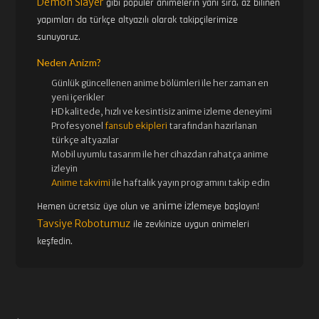
Demon Slayer
gibi popüler animelerin yanı sıra, az bilinen
yapımları da türkçe altyazılı olarak takipçilerimize
sunuyoruz.
Neden Anizm?
Günlük güncellenen
anime bölümleri ile her zaman en
yeni içerikler
HD kalitede, hızlı ve kesintisiz
anime izle
me deneyimi
Profesyonel
fansub ekipleri
tarafından hazırlanan
türkçe altyazılar
Mobil uyumlu tasarım ile her cihazdan rahatça anime
izleyin
Anime takvimi
ile haftalık yayın programını takip edin
anime izle
Hemen ücretsiz üye olun ve
meye başlayın!
Tavsiye Robotumuz
ile zevkinize uygun animeleri
keşfedin.