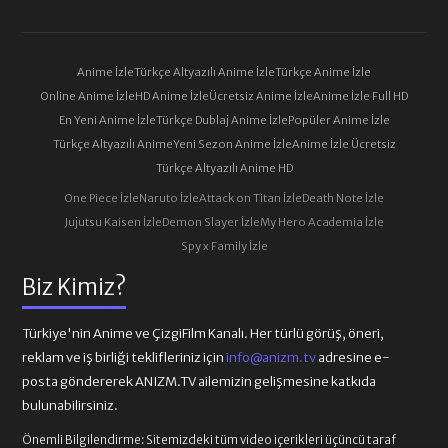
Anime İzle
Türkçe Altyazılı Anime İzle
Türkçe Anime İzle
Online Anime İzle
HD Anime İzle
Ücretsiz Anime İzle
Anime İzle Full HD
En Yeni Anime İzle
Türkçe Dublaj Anime İzle
Popüler Anime İzle
Türkçe Altyazılı Anime
Yeni Sezon Anime İzle
Anime İzle Ücretsiz
Türkçe Altyazılı Anime HD
One Piece İzle
Naruto İzle
Attack on Titan İzle
Death Note İzle
Jujutsu Kaisen İzle
Demon Slayer İzle
My Hero Academia İzle
Spy x Family İzle
Biz Kimiz?
Türkiye'nin Anime ve ÇizgiFilm Kanalı. Her türlü görüş, öneri,
reklam ve iş birliği teklifleriniz için
info@anizm.tv
adresine e-
posta göndererek ANIZM.TV ailemizin gelişmesine katkıda
bulunabilirsiniz.
Önemli Bilgilendirme:
Sitemizdeki tüm video içerikleri üçüncü taraf