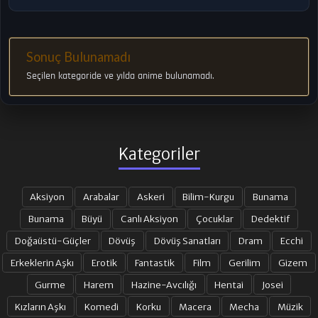
Sonuç Bulunamadı
Seçilen kategoride ve yılda anime bulunamadı.
Kategoriler
Aksiyon
Arabalar
Askeri
Bilim-Kurgu
Bunama
Bunama
Büyü
Canlı Aksiyon
Çocuklar
Dedektif
Doğaüstü-Güçler
Dövüş
Dövüş Sanatları
Dram
Ecchi
Erkeklerin Aşkı
Erotik
Fantastik
Film
Gerilim
Gizem
Gurme
Harem
Hazine-Avcılığı
Hentai
Josei
Kızların Aşkı
Komedi
Korku
Macera
Mecha
Müzik