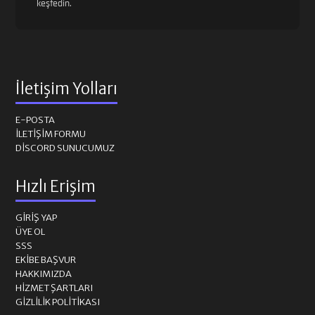
keşfedin.
İletişim Yolları
E-POSTA
İLETIŞIM FORMU
DISCORD SUNUCUMUZ
Hızlı Erişim
GIRIŞ YAP
ÜYE OL
SSS
EKIBE BAŞVUR
HAKKIMIZDA
HIZMET ŞARTLARI
GIZLILIK POLITIKASI