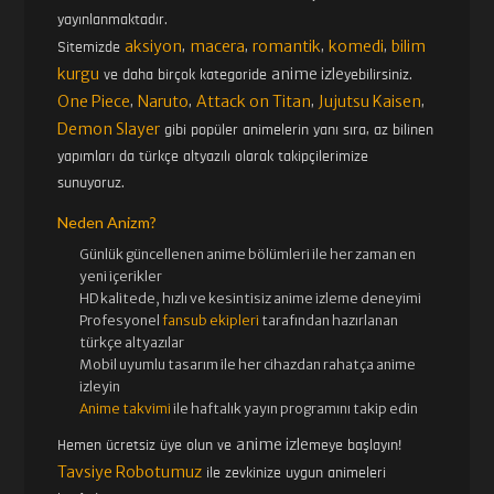
yayınlanmaktadır.
aksiyon
macera
romantik
komedi
bilim
Sitemizde
,
,
,
,
kurgu
anime izle
ve daha birçok kategoride
yebilirsiniz.
One Piece
Naruto
Attack on Titan
Jujutsu Kaisen
,
,
,
,
Demon Slayer
gibi popüler animelerin yanı sıra, az bilinen
yapımları da türkçe altyazılı olarak takipçilerimize
sunuyoruz.
Neden Anizm?
Günlük güncellenen
anime bölümleri ile her zaman en
yeni içerikler
HD kalitede, hızlı ve kesintisiz
anime izle
me deneyimi
Profesyonel
fansub ekipleri
tarafından hazırlanan
türkçe altyazılar
Mobil uyumlu tasarım ile her cihazdan rahatça anime
izleyin
Anime takvimi
ile haftalık yayın programını takip edin
anime izle
Hemen ücretsiz üye olun ve
meye başlayın!
Tavsiye Robotumuz
ile zevkinize uygun animeleri