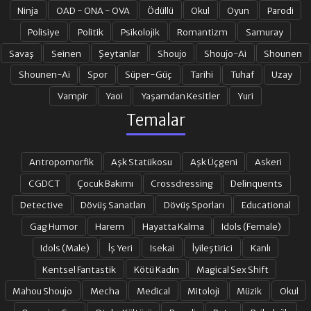
Ninja
OAD - ONA - OVA
Ödüllü
Okul
Oyun
Parodi
Polisiye
Politik
Psikolojik
Romantizm
Samuray
Savaş
Seinen
Şeytanlar
Shoujo
Shoujo-Ai
Shounen
Shounen-Ai
Spor
Süper-Güç
Tarihi
Tuhaf
Uzay
Vampir
Yaoi
Yaşamdan Kesitler
Yuri
Temalar
Antropomorfik
Aşk Statükosu
Aşk Üçgeni
Askeri
CGDCT
Çocuk Bakımı
Crossdressing
Delinquents
Detective
Dövüş Sanatları
Dövüş Sporları
Educational
Gag Humor
Harem
Hayatta Kalma
Idols (Female)
Idols (Male)
İş Yeri
Isekai
İyileştirici
Kanlı
Kentsel Fantastik
Kötü Kadın
Magical Sex Shift
Mahou Shoujo
Mecha
Medical
Mitoloji
Müzik
Okul