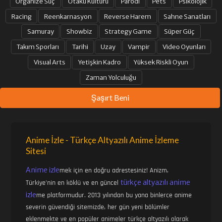
Organize Suç
Otaku Kültürü
Parodi
Pets
Psikolojik
Racing
Reenkarnasyon
Reverse Harem
Sahne Sanatları
Samuray
Showbiz
Strategy Game
Süper Güç
Takım Sporları
Tarihi
Uzay
Vampir
Video Oyunları
Visual Arts
Yetişkin Kadro
Yüksek Riskli Oyun
Zaman Yolculuğu
Şaşırt Beni
Anime İzle - Türkçe Altyazılı Anime İzleme
Sitesi
Anime izle
mek için en doğru adrestesiniz! Anizm,
türkçe altyazılı anime
Türkiye'nin en köklü ve en güncel
izle
me platformudur. 2013 yılından bu yana binlerce anime
severin güvendiği sitemizde, her gün yeni bölümler
eklenmekte ve en popüler animeler türkçe altyazılı olarak