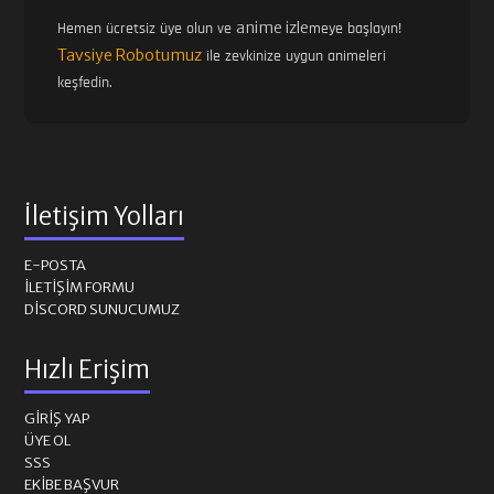
anime izle
Hemen ücretsiz üye olun ve
meye başlayın!
Tavsiye Robotumuz
ile zevkinize uygun animeleri
keşfedin.
İletişim Yolları
E-POSTA
İLETIŞIM FORMU
DISCORD SUNUCUMUZ
Hızlı Erişim
GIRIŞ YAP
ÜYE OL
SSS
EKIBE BAŞVUR