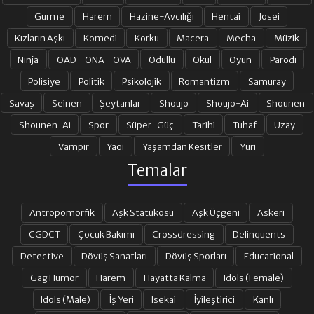
Gurme
Harem
Hazine-Avcılığı
Hentai
Josei
Kızların Aşkı
Komedi
Korku
Macera
Mecha
Müzik
Ninja
OAD - ONA - OVA
Ödüllü
Okul
Oyun
Parodi
Polisiye
Politik
Psikolojik
Romantizm
Samuray
Savaş
Seinen
Şeytanlar
Shoujo
Shoujo-Ai
Shounen
Shounen-Ai
Spor
Süper-Güç
Tarihi
Tuhaf
Uzay
Vampir
Yaoi
Yaşamdan Kesitler
Yuri
Temalar
Antropomorfik
Aşk Statükosu
Aşk Üçgeni
Askeri
CGDCT
Çocuk Bakımı
Crossdressing
Delinquents
Detective
Dövüş Sanatları
Dövüş Sporları
Educational
Gag Humor
Harem
Hayatta Kalma
Idols (Female)
Idols (Male)
İş Yeri
Isekai
İyileştirici
Kanlı