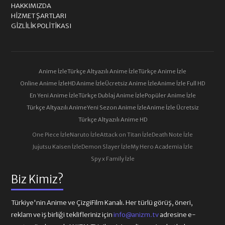
HAKKIMIZDA
HIZMET ŞARTLARI
GIZLILIK POLITIKASI
Anime İzle
Türkçe Altyazılı Anime İzle
Türkçe Anime İzle
Online Anime İzle
HD Anime İzle
Ücretsiz Anime İzle
Anime İzle Full HD
En Yeni Anime İzle
Türkçe Dublaj Anime İzle
Popüler Anime İzle
Türkçe Altyazılı Anime
Yeni Sezon Anime İzle
Anime İzle Ücretsiz
Türkçe Altyazılı Anime HD
One Piece İzle
Naruto İzle
Attack on Titan İzle
Death Note İzle
Jujutsu Kaisen İzle
Demon Slayer İzle
My Hero Academia İzle
Spy x Family İzle
Biz Kimiz?
Türkiye'nin Anime ve ÇizgiFilm Kanalı. Her türlü görüş, öneri,
reklam ve iş birliği teklifleriniz için
info@anizm.tv
adresine e-