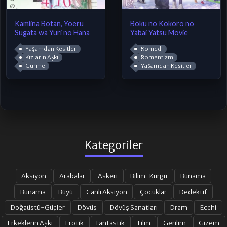
Kamiina Botan, Yoeru
Boku no Kokoro no
Sugata wa Yuri no Hana
Yabai Yatsu Movie
Yaşamdan Kesitler
Komedi
Kızların Aşkı
Romantizm
Gurme
Yaşamdan Kesitler
Kategoriler
Aksiyon
Arabalar
Askeri
Bilim-Kurgu
Bunama
Bunama
Büyü
Canlı Aksiyon
Çocuklar
Dedektif
Doğaüstü-Güçler
Dövüş
Dövüş Sanatları
Dram
Ecchi
Erkeklerin Aşkı
Erotik
Fantastik
Film
Gerilim
Gizem