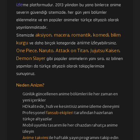
izle
me platformudur. 2013 yılından bu yana binlerce anime
severin güvendiği sitemizde, her gün yeni bölümler
eklenmekte ve en popüler animeler türkçe altyazılı olarak
yayınlanmaktadır.
aksiyon
macera
romantik
komedi
bilim
Sitemizde
,
,
,
,
kurgu
anime izle
ve daha birçok kategoride
yebilirsiniz.
One Piece
Naruto
Attack on Titan
Jujutsu Kaisen
,
,
,
,
Demon Slayer
gibi popüler animelerin yanı sıra, az bilinen
yapımları da türkçe altyazılı olarak takipçilerimize
sunuyoruz.
Neden Anizm?
Günlük güncellenen
anime bölümleri ile her zaman en
yeni içerikler
HD kalitede, hızlı ve kesintisiz
anime izle
me deneyimi
Profesyonel
fansub ekipleri
tarafından hazırlanan
türkçe altyazılar
Mobil uyumlu tasarım ile her cihazdan rahatça anime
izleyin
Anime takvimi
ile haftalık yayın programını takip edin