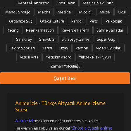
Kentsel Fantastik
Kötü Kadın
Magical Sex Shift
Mahou Shoujo
Mecha
Medical
Mitoloji
Müzik
Okul
Organize Suç
Otaku Kültürü
Parodi
Pets
Psikolojik
Racing
Reenkarnasyon
Reverse Harem
Sahne Sanatları
Samuray
Showbiz
Strategy Game
Süper Güç
Takım Sporları
Tarihi
Uzay
Vampir
Video Oyunları
Visual Arts
Yetişkin Kadro
Yüksek Riskli Oyun
Zaman Yolculuğu
Şaşırt Beni
Anime İzle - Türkçe Altyazılı Anime İzleme
Sitesi
Anime izle
mek için en doğru adrestesiniz! Anizm,
türkçe altyazılı anime
Türkiye'nin en köklü ve en güncel