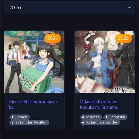
2026
2026
2026
Kirei ni Shitemoraemasu
Odayaka Kizoku no
ka.
Kyuuka no Susume.
Seinen
Macera
Fantastik
Yaşamdan Kesitler
Yaşamdan Kesitler