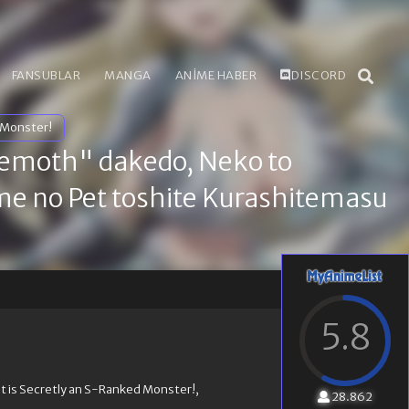
FANSUBLAR
MANGA
ANİME HABER
DISCORD
d Monster!
emoth" dakedo, Neko to
e no Pet toshite Kurashitemasu
5.8
t is Secretly an S-Ranked Monster!,
28.862