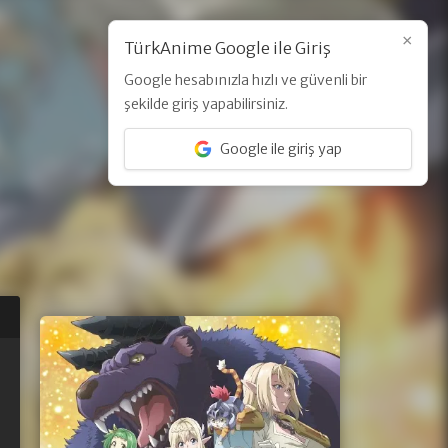
×
TürkAnime Google ile Giriş
Google hesabınızla hızlı ve güvenli bir
Üye Ol
Giriş Yap
şekilde giriş yapabilirsiniz.
Google ile giriş yap