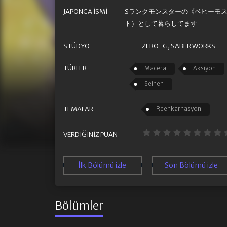
JAPONCA İSMI
Sランクモンスターの《ベヒーモ
ト）として暮らしてます
STÜDYO
ZERO-G, SABER WORKS
TÜRLER
Macera
Aksiyon
Seinen
TEMALAR
Reenkarnasyon
VERDIĞINIZ PUAN
İlk Bölümü izle
Son Bölümü izle
Bölümler