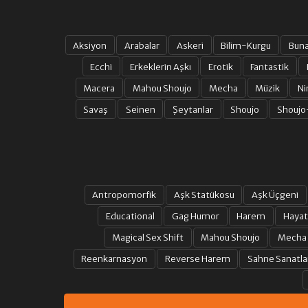
Aksiyon
Arabalar
Askeri
Bilim-Kurgu
Bun
Ecchi
Erkeklerin Aşkı
Erotik
Fantastik
Macera
Mahou Shoujo
Mecha
Müzik
Ni
Savaş
Seinen
Şeytanlar
Shoujo
Shoujo
Antropomorfik
Aşk Statükosu
Aşk Üçgeni
Educational
Gag Humor
Harem
Hayat
Magical Sex Shift
Mahou Shoujo
Mecha
Reenkarnasyon
Reverse Harem
Sahne Sanatla