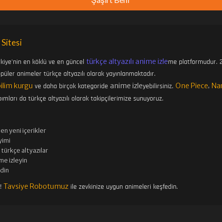
 Sitesi
türkçe altyazılı anime izle
rkiye'nin en köklü ve en güncel
me platformudur. 2
üler animeler türkçe altyazılı olarak yayınlanmaktadır.
bilim kurgu
anime izle
One Piece
Na
ve daha birçok kategoride
yebilirsiniz.
,
ımları da türkçe altyazılı olarak takipçilerimize sunuyoruz.
en yeni içerikler
imi
türkçe altyazılar
me izleyin
edin
Tavsiye Robotumuz
n!
ile zevkinize uygun animeleri keşfedin.