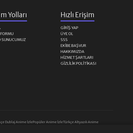
şim Yolları
Hızlı Erişim
A
GIRIŞ YAP
M FORMU
ÜYE OL
D SUNUCUMUZ
SSS
EKIBE BAŞVUR
HAKKIMIZDA
HIZMET ŞARTLARI
GIZLILIK POLITIKASI
çe Dublaj Anime İzle
Popüler Anime İzle
Türkçe Altyazılı Anime