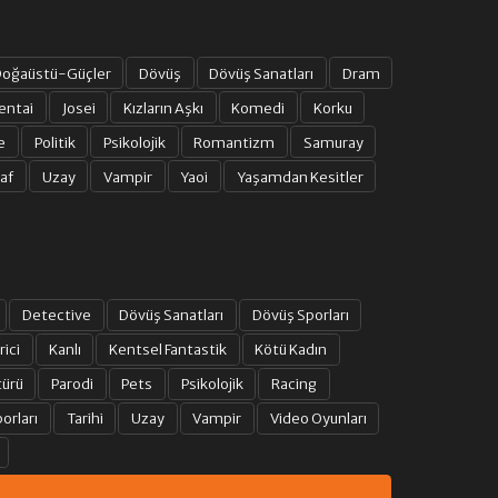
oğaüstü-Güçler
Dövüş
Dövüş Sanatları
Dram
entai
Josei
Kızların Aşkı
Komedi
Korku
e
Politik
Psikolojik
Romantizm
Samuray
af
Uzay
Vampir
Yaoi
Yaşamdan Kesitler
Detective
Dövüş Sanatları
Dövüş Sporları
rici
Kanlı
Kentsel Fantastik
Kötü Kadın
türü
Parodi
Pets
Psikolojik
Racing
orları
Tarihi
Uzay
Vampir
Video Oyunları