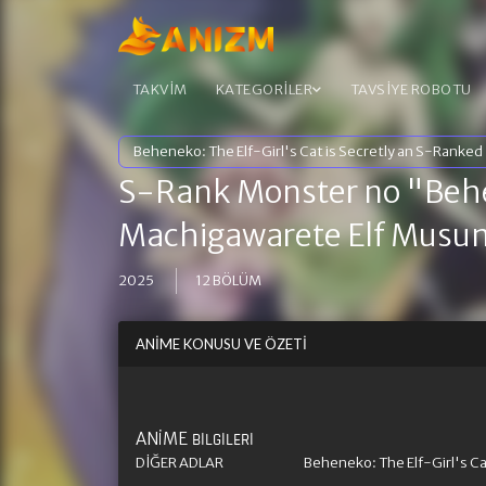
TAKVİM
KATEGORİLER
TAVSİYE ROBOTU
Beheneko: The Elf-Girl's Cat is Secretly an S-Ranke
S-Rank Monster no "Beh
Machigawarete Elf Musum
2025
12 BÖLÜM
ANIME KONUSU VE ÖZETI
ANIME
BILGILERI
DIĞER ADLAR
Beheneko: The Elf-Girl's Ca