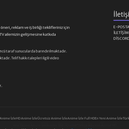
İleti
E-POST
eri, reklam ve iş birliği teklifleriniz için
İLETIŞI
 ailemizin gelişmesine katkıda
DISCOR
üncü taraf sunucularda barındırılmaktadır.
ır. Telif hakkı talepleri ilgili video
r.
 Anime İzle
HD Anime İzle
Ücretsiz Anime İzle
Anime İzle Full HD
En Yeni Anime İzle
Türk
Yeni Sezon Anime İzle
Anime İzle Ücretsiz
Türkçe Altyazılı Anime HD