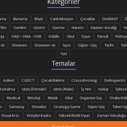
Kategoriler
ama
Bunama
Büyü
Canlı Aksiyon
Çocuklar
Dedektif
D
Film
Gerilim
Gizem
Gurme
Harem
Hazine-Avcılığı
H
nja
OAD - ONA - OVA
Ödüllü
Okul
Oyun
Parodi
Polisiy
-Ai
Shounen
Shounen-Ai
Spor
Süper-Güç
Tarihi
Tuh
Yuri
Temalar
Askeri
CGDCT
Çocuk Bakımı
Crossdressing
Delinquents
ta Kalma
Idols (Female)
Idols (Male)
İş Yeri
Isekai
İyileşti
Medical
Mitoloji
Müzik
Okul
Organize Suç
Otaku Kül
rı
Samuray
Showbiz
Strategy Game
Süper Güç
Takım Sp
Visual Arts
Yetişkin Kadro
Yüksek Riskli Oyun
Zaman Yolculuğu
Şaşırt Beni