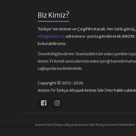
Biz Kimiz?
Türkiye'nin Anime ve ÇizgiFilm Kanalı. Her türlü görüş, ön
info@anizm.tv
adresine e-posta göndererek ANIZM.TV
bulunabilirsiniz.
Önemli Bilgilendirme:
Sitemizdeki tüm video içerikleri üç
Anizm.TV kendi sunucularında video içeriği barındırmamaktad
sağlayıcılarına iletilmelidir.
Copyright © 2013-2026
Anizm.TV Türkçe Altyazılı Anime İzle | Her hakkı saklıdı
Anime İzle
Türkçe Altyazılı Anime İzle
Türkçe Anime İzle
Online