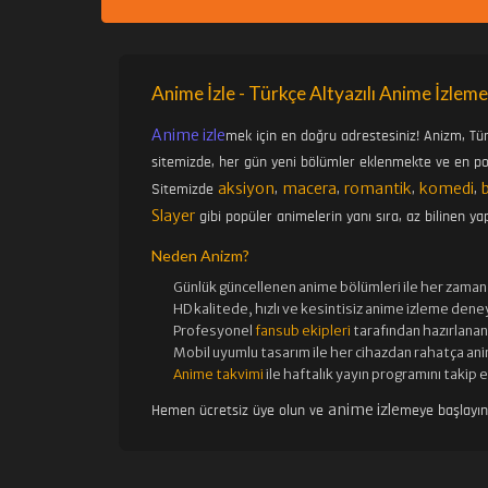
Anime İzle - Türkçe Altyazılı Anime İzleme
Anime izle
mek için en doğru adrestesiniz! Anizm, Tü
sitemizde, her gün yeni bölümler eklenmekte ve en pop
aksiyon
macera
romantik
komedi
Sitemizde
,
,
,
,
Slayer
gibi popüler animelerin yanı sıra, az bilinen yap
Neden Anizm?
Günlük güncellenen
anime bölümleri ile her zaman 
HD kalitede, hızlı ve kesintisiz
anime izle
me deney
Profesyonel
fansub ekipleri
tarafından hazırlanan 
Mobil uyumlu tasarım ile her cihazdan rahatça ani
Anime takvimi
ile haftalık yayın programını takip 
anime izle
Hemen ücretsiz üye olun ve
meye başlayı