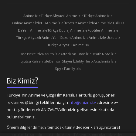
Anime İzle
Türkçe Altyazılı Anime İzle
Türkçe Anime İzle
Online Anime İzle
HD Anime İzle
Ücretsiz Anime İzle
Anime İzle Full HD
En Yeni Anime İzle
Türkçe Dublaj Anime İzle
Popüler Anime İzle
Türkçe Altyazılı Anime
Yeni Sezon Anime İzle
Anime İzle Ücretsiz
Türkçe Altyazılı Anime HD
One Piece İzle
Naruto İzle
Attack on Titan İzle
Death Note İzle
Jujutsu Kaisen İzle
Demon Slayer İzle
My Hero Academia İzle
Spy x Family İzle
Biz Kimiz?
Türkiye'nin Anime ve ÇizgiFilm Kanalı. Her türlü görüş, öneri,
reklam ve iş birliği teklifleriniz için
info@anizm.tv
adresine e-
posta göndererek ANIZM.TV ailemizin gelişmesine katkıda
bulunabilirsiniz.
Önemli Bilgilendirme:
Sitemizdeki tüm video içerikleri üçüncü taraf
sunucularda barındırılmaktadır. Anizm.TV kendi sunucularında video