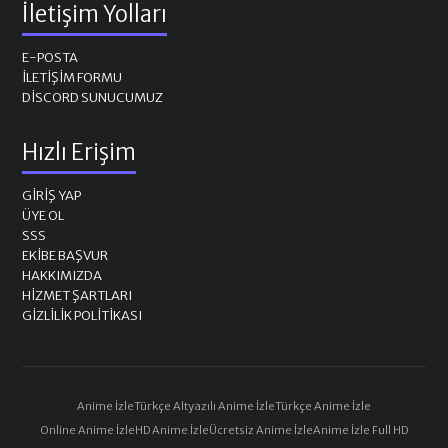
İletişim Yolları
E-POSTA
İLETIŞIM FORMU
DISCORD SUNUCUMUZ
Hızlı Erişim
GIRIŞ YAP
ÜYE OL
SSS
EKIBE BAŞVUR
HAKKIMIZDA
HIZMET ŞARTLARI
GIZLILIK POLITIKASI
Anime İzle
Türkçe Altyazılı Anime İzle
Türkçe Anime İzle
Online Anime İzle
HD Anime İzle
Ücretsiz Anime İzle
Anime İzle Full HD