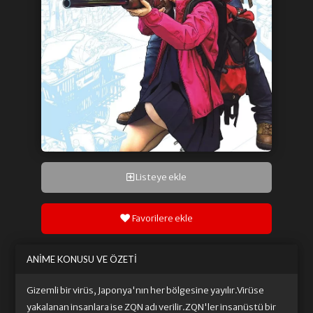
Listeye ekle
Favorilere ekle
ANIME KONUSU VE ÖZETI
Gizemli bir virüs, Japonya'nın her bölgesine yayılır.Virüse
yakalanan insanlara ise ZQN adı verilir.ZQN'ler insanüstü bir