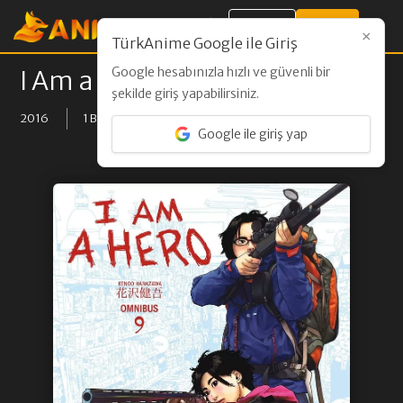
Giriş Yap
Kayıt Ol
×
TürkAnime Google ile Giriş
Google hesabınızla hızlı ve güvenli bir
I Am a Hero
şekilde giriş yapabilirsiniz.
2016
1 BÖLÜM
Google ile giriş yap