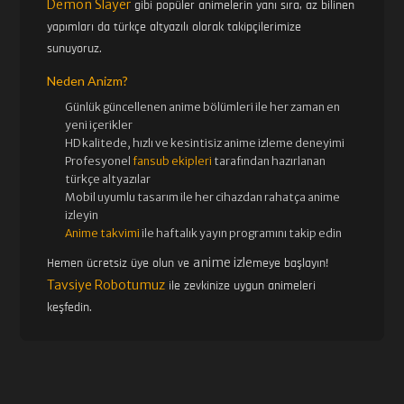
Demon Slayer
gibi popüler animelerin yanı sıra, az bilinen
yapımları da türkçe altyazılı olarak takipçilerimize
sunuyoruz.
Neden Anizm?
Günlük güncellenen
anime bölümleri ile her zaman en
yeni içerikler
HD kalitede, hızlı ve kesintisiz
anime izle
me deneyimi
Profesyonel
fansub ekipleri
tarafından hazırlanan
türkçe altyazılar
Mobil uyumlu tasarım ile her cihazdan rahatça anime
izleyin
Anime takvimi
ile haftalık yayın programını takip edin
anime izle
Hemen ücretsiz üye olun ve
meye başlayın!
Tavsiye Robotumuz
ile zevkinize uygun animeleri
keşfedin.