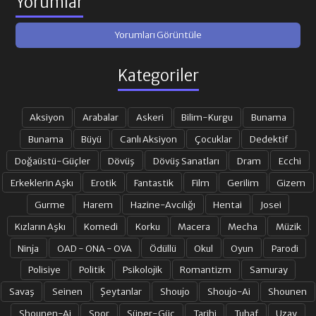
Yorumlar
Yorumları Görüntüle
Kategoriler
Aksiyon
Arabalar
Askeri
Bilim-Kurgu
Bunama
Bunama
Büyü
Canlı Aksiyon
Çocuklar
Dedektif
Doğaüstü-Güçler
Dövüş
Dövüş Sanatları
Dram
Ecchi
Erkeklerin Aşkı
Erotik
Fantastik
Film
Gerilim
Gizem
Gurme
Harem
Hazine-Avcılığı
Hentai
Josei
Kızların Aşkı
Komedi
Korku
Macera
Mecha
Müzik
Ninja
OAD - ONA - OVA
Ödüllü
Okul
Oyun
Parodi
Polisiye
Politik
Psikolojik
Romantizm
Samuray
Savaş
Seinen
Şeytanlar
Shoujo
Shoujo-Ai
Shounen
Shounen-Ai
Spor
Süper-Güç
Tarihi
Tuhaf
Uzay