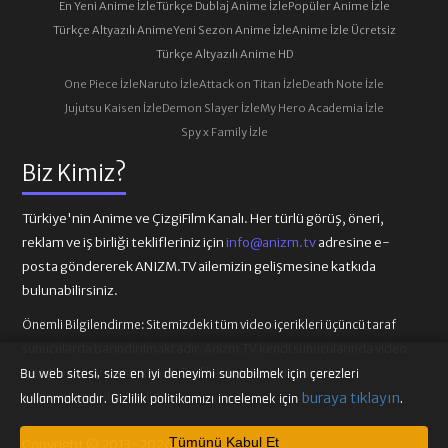
En Yeni Anime İzle
Türkçe Dublaj Anime İzle
Popüler Anime İzle
Türkçe Altyazılı Anime
Yeni Sezon Anime İzle
Anime İzle Ücretsiz
Türkçe Altyazılı Anime HD
One Piece İzle
Naruto İzle
Attack on Titan İzle
Death Note İzle
Jujutsu Kaisen İzle
Demon Slayer İzle
My Hero Academia İzle
Spy x Family İzle
Biz Kimiz?
Türkiye'nin Anime ve ÇizgiFilm Kanalı. Her türlü görüş, öneri,
reklam ve iş birliği teklifleriniz için
info@anizm.tv
adresine e-
posta göndererek ANIZM.TV ailemizin gelişmesine katkıda
bulunabilirsiniz.
Önemli Bilgilendirme:
Sitemizdeki tüm video içerikleri üçüncü taraf
sunucularda barındırılmaktadır. Anizm.TV kendi sunucularında video
içeriği barındırmamaktadır. Telif hakkı talepleri ilgili video
Bu web sitesi, size en iyi deneyimi sunabilmek için çerezleri
sağlayıcılarına iletilmelidir.
buraya tıklayın
kullanmaktadır. Gizlilik politikamızı incelemek için
.
Tümünü Kabul Et
Copyright © 2013-2026