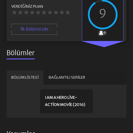
VERDIĞINIZ PUAN
9
İlk Bölümü izle
9
Bölümler
BÖLÜM LISTESI
BAĞLANTILI SERILER
I AM A HERO LIVE-
ACTION MOVIE (2016)