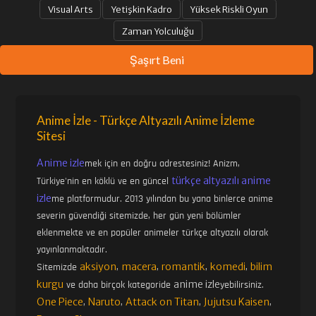
Visual Arts
Yetişkin Kadro
Yüksek Riskli Oyun
Zaman Yolculuğu
Şaşırt Beni
Anime İzle - Türkçe Altyazılı Anime İzleme
Sitesi
Anime izle
mek için en doğru adrestesiniz! Anizm,
türkçe altyazılı anime
Türkiye'nin en köklü ve en güncel
izle
me platformudur. 2013 yılından bu yana binlerce anime
severin güvendiği sitemizde, her gün yeni bölümler
eklenmekte ve en popüler animeler türkçe altyazılı olarak
yayınlanmaktadır.
aksiyon
macera
romantik
komedi
bilim
Sitemizde
,
,
,
,
kurgu
anime izle
ve daha birçok kategoride
yebilirsiniz.
One Piece
Naruto
Attack on Titan
Jujutsu Kaisen
,
,
,
,