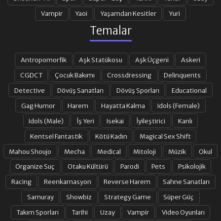
Vampir
Yaoi
Yaşamdan Kesitler
Yuri
Temalar
Antropomorfik
Aşk Statükosu
Aşk Üçgeni
Askeri
CGDCT
Çocuk Bakımı
Crossdressing
Delinquents
Detective
Dövüş Sanatları
Dövüş Sporları
Educational
Gag Humor
Harem
Hayatta Kalma
Idols (Female)
Idols (Male)
İş Yeri
Isekai
İyileştirici
Kanlı
Kentsel Fantastik
Kötü Kadın
Magical Sex Shift
Mahou Shoujo
Mecha
Medical
Mitoloji
Müzik
Okul
Organize Suç
Otaku Kültürü
Parodi
Pets
Psikolojik
Racing
Reenkarnasyon
Reverse Harem
Sahne Sanatları
Samuray
Showbiz
Strategy Game
Süper Güç
Takım Sporları
Tarihi
Uzay
Vampir
Video Oyunları