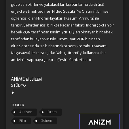
güce sahiptirler ve yakaladıkları kurbanlarına da virüsü
enjekte etmektedirler. Hideo Suzuki (Yo Oizumi), bir lise
öğrencisi olan Hiromi Hayakari (Kasumi Arimura) ile
tanışır.Şehirden ikisi birlikte kaçarlar fakat Hiromi çoktan bir
bebek ZQN tarafından ısırılmıştır. Dişleri olmayan bir bebek
tarafından bulaşan virüsle Hiromi, yarı ZQN bir insan
olur.Sonrasında ise bir barınakta hemşire Yabu (Masami
Nagasawa) ile karşılaşırlar.Yabu, Hiromi'yi kullanarak bir
antivirüs yapmaya çalışır. | Çeviri: SonNefesim
ANIME
BILGILERI
STÜDYO
🤷
TÜRLER
Aksiyon
Dram
Film
Seinen