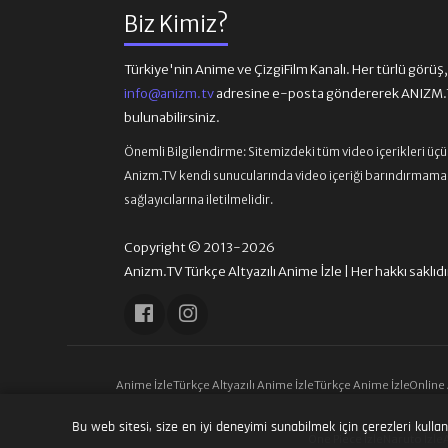
Biz Kimiz?
Türkiye'nin Anime ve ÇizgiFilm Kanalı. Her türlü görüş, ön
info@anizm.tv
adresine e-posta göndererek ANIZM.TV
bulunabilirsiniz.
Önemli Bilgilendirme:
Sitemizdeki tüm video içerikleri üç
Anizm.TV kendi sunucularında video içeriği barındırmamaktad
sağlayıcılarına iletilmelidir.
Copyright © 2013-2026
Anizm.TV Türkçe Altyazılı Anime İzle | Her hakkı saklıdı
Anime İzle
Türkçe Altyazılı Anime İzle
Türkçe Anime İzle
Online
Bu web sitesi, size en iyi deneyimi sunabilmek için çerezleri kullan
One Piece İzle
Naruto İzle