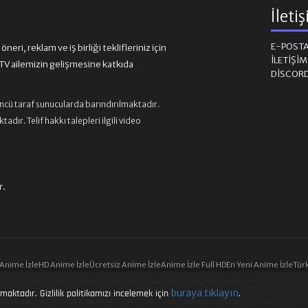
İleti
E-POST
eri, reklam ve iş birliği teklifleriniz için
İLETIŞI
 ailemizin gelişmesine katkıda
DISCOR
üncü taraf sunucularda barındırılmaktadır.
ır. Telif hakkı talepleri ilgili video
r.
 Anime İzle
HD Anime İzle
Ücretsiz Anime İzle
Anime İzle Full HD
En Yeni Anime İzle
Türk
Yeni Sezon Anime İzle
Anime İzle Ücretsiz
Türkçe Altyazılı Anime HD
buraya tıklayın
maktadır. Gizlilik politikamızı incelemek için
.
Attack on Titan İzle
Death Note İzle
Jujutsu Kaisen İzle
Demon Slayer İzle
My Hero Acad