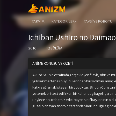
TAKVİM
KATEGORİLER
TAVSİYE ROBOTU
Ichiban Ushiro no Daima
2010
12 BÖLÜM
ANIME KONUSU VE ÖZETI
Akuto Sai'nin etrafında gerçekleşen ''aşk, sihir ve mü
yüksek mertebeli büyücülerinden birisi olmayı amaç ed
katkı sağlamak isteyen bir çocuktur. Bir gün Constan
yetenekleri test edilirken bir kehanet çıkagelir, ardınd
Böylece onu rahatsız edici bayan sınıf başkanının olduğ
güzel bir bayan android tarafından korunduğu ağır oku