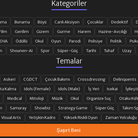
Kategoriler
ama
Bunama
Büyü
Canlı Aksiyon
Çocuklar
Dedektif
D
Film
Gerilim
Gizem
Gurme
Harem
Hazine-Avcılığı
H
 OVA
Ödüllü
Okul
Oyun
Parodi
Polisiye
Politik
Psik
n
Shounen-Ai
Spor
Süper-Güç
Tarihi
Tuhaf
Uzay
Temalar
Askeri
CGDCT
Çocuk Bakımı
Crossdressing
Delinquents
ta Kalma
Idols (Female)
Idols (Male)
İş Yeri
Isekai
İyileşti
Medical
Mitoloji
Müzik
Okul
Organize Suç
Otaku Kül
rı
Samuray
Showbiz
Strategy Game
Süper Güç
Takım Sp
Visual Arts
Yetişkin Kadro
Yüksek Riskli Oyun
Zaman Yolculuğu
Şaşırt Beni