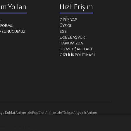
şim Yolları
Hızlı Erişim
A
GIRIŞ YAP
M FORMU
ÜYE OL
D SUNUCUMUZ
SSS
EKIBE BAŞVUR
HAKKIMIZDA
HIZMET ŞARTLARI
GIZLILIK POLITIKASI
çe Dublaj Anime İzle
Popüler Anime İzle
Türkçe Altyazılı Anime
emia İzle
Spy x Family İzle