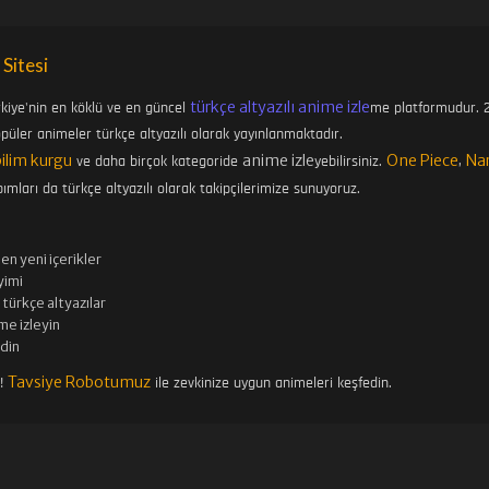
 Sitesi
türkçe altyazılı anime izle
rkiye'nin en köklü ve en güncel
me platformudur. 2
üler animeler türkçe altyazılı olarak yayınlanmaktadır.
bilim kurgu
anime izle
One Piece
Na
ve daha birçok kategoride
yebilirsiniz.
,
ımları da türkçe altyazılı olarak takipçilerimize sunuyoruz.
en yeni içerikler
imi
türkçe altyazılar
me izleyin
edin
Tavsiye Robotumuz
n!
ile zevkinize uygun animeleri keşfedin.