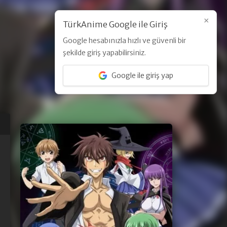
×
TürkAnime Google ile Giriş
Google hesabınızla hızlı ve güvenli bir
Üye Ol
Giriş Yap
şekilde giriş yapabilirsiniz.
Google ile giriş yap