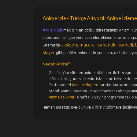
Anime İzle - Türkçe Altyazılı Anime İzleme
Anime izle
mek için en doğru adrestesiniz! Anizm, Tü
sitemizde, her gün yeni bölümler eklenmekte ve en pop
aksiyon
macera
romantik
komedi
Sitemizde
,
,
,
,
Slayer
gibi popüler animelerin yanı sıra, az bilinen yap
Neden Anizm?
Günlük güncellenen
anime bölümleri ile her zaman 
HD kalitede, hızlı ve kesintisiz
anime izle
me deney
Profesyonel
fansub ekipleri
tarafından hazırlanan 
Mobil uyumlu tasarım ile her cihazdan rahatça ani
Anime takvimi
ile haftalık yayın programını takip 
anime izle
Hemen ücretsiz üye olun ve
meye başlayı