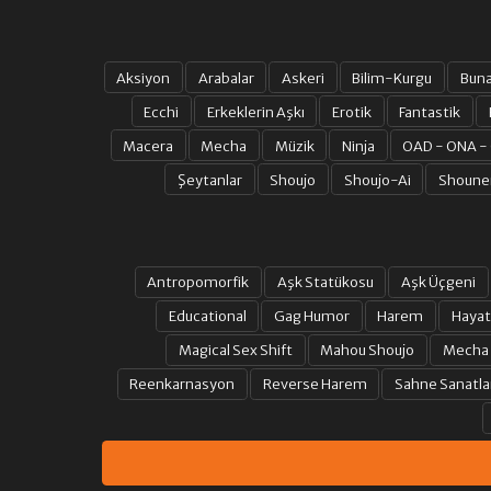
Aksiyon
Arabalar
Askeri
Bilim-Kurgu
Bun
Ecchi
Erkeklerin Aşkı
Erotik
Fantastik
Macera
Mecha
Müzik
Ninja
OAD - ONA -
Şeytanlar
Shoujo
Shoujo-Ai
Shoune
Antropomorfik
Aşk Statükosu
Aşk Üçgeni
Educational
Gag Humor
Harem
Hayat
Magical Sex Shift
Mahou Shoujo
Mecha
Reenkarnasyon
Reverse Harem
Sahne Sanatla