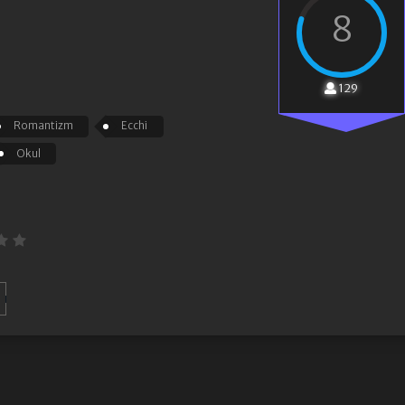
8
129
Romantizm
Ecchi
Okul