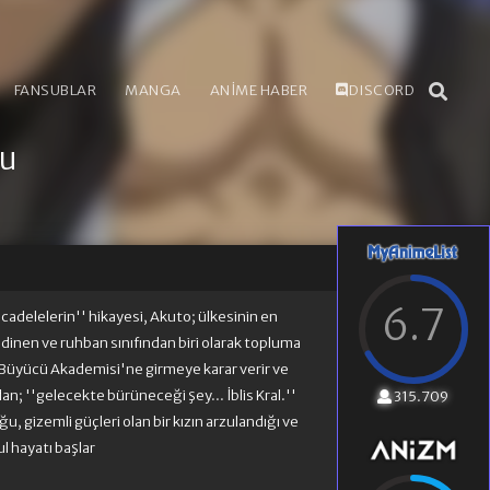
FANSUBLAR
MANGA
ANİME HABER
DISCORD
ou
6.7
cadelelerin'' hikayesi, Akuto; ülkesinin en
inen ve ruhban sınıfından biri olarak topluma
 Büyücü Akademisi'ne girmeye karar verir ve
an; ''gelecekte bürüneceği şey... İblis Kral.''
315.709
u, gizemli güçleri olan bir kızın arzulandığı ve
l hayatı başlar