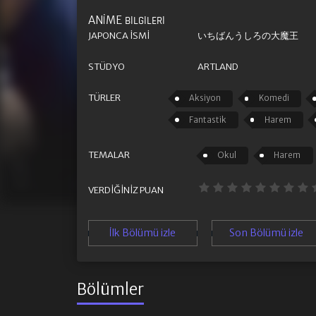
ANIME
BILGILERI
JAPONCA İSMI
いちばんうしろの大魔王
STÜDYO
ARTLAND
TÜRLER
Aksiyon
Komedi
Fantastik
Harem
TEMALAR
Okul
Harem
VERDIĞINIZ PUAN
İlk Bölümü izle
Son Bölümü izle
Bölümler