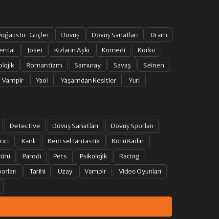
oğaüstü-Güçler
Dövüş
Dövüş Sanatları
Dram
entai
Josei
Kızların Aşkı
Komedi
Korku
olojik
Romantizm
Samuray
Savaş
Seinen
Vampir
Yaoi
Yaşamdan Kesitler
Yuri
Detective
Dövüş Sanatları
Dövüş Sporları
rici
Kanlı
Kentsel Fantastik
Kötü Kadın
türü
Parodi
Pets
Psikolojik
Racing
orları
Tarihi
Uzay
Vampir
Video Oyunları