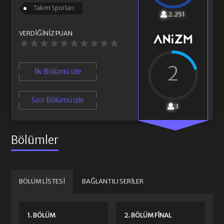
Takım Sporları
2.251
VERDIĞINIZ PUAN
2
İlk Bölümü izle
Son Bölümü izle
3
Bölümler
BÖLÜM LISTESI
BAĞLANTILI SERILER
1. BÖLÜM
2. BÖLÜM FINAL