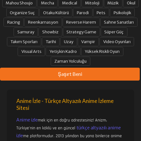
Mahou Shoujo
Mecha
Medical
Mitoloji
Müzik
Okul
Organize Suç
Otaku Kültürü
Parodi
Pets
Psikolojik
Racing
Reenkarnasyon
Reverse Harem
Sahne Sanatları
Samuray
Showbiz
Strategy Game
Süper Güç
Takım Sporları
Tarihi
Uzay
Vampir
Video Oyunları
Visual Arts
Yetişkin Kadro
Yüksek Riskli Oyun
Zaman Yolculuğu
Şaşırt Beni
Anime İzle - Türkçe Altyazılı Anime İzleme
Sitesi
Anime izle
mek için en doğru adrestesiniz! Anizm,
türkçe altyazılı anime
Türkiye'nin en köklü ve en güncel
izle
me platformudur. 2013 yılından bu yana binlerce anime