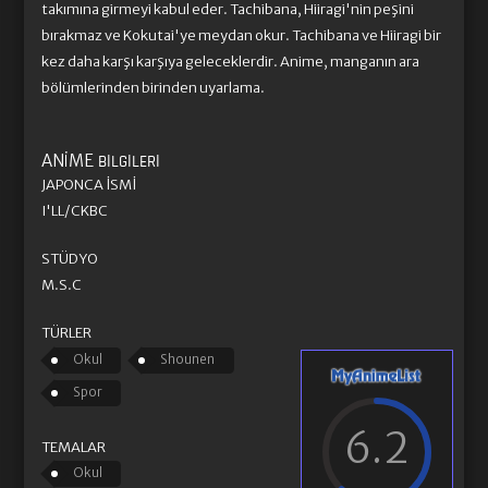
takımına girmeyi kabul eder. Tachibana, Hiiragi'nin peşini
bırakmaz ve Kokutai'ye meydan okur. Tachibana ve Hiiragi bir
kez daha karşı karşıya geleceklerdir. Anime, manganın ara
bölümlerinden birinden uyarlama.
ANIME
BILGILERI
JAPONCA İSMI
I'LL/CKBC
STÜDYO
M.S.C
TÜRLER
Okul
Shounen
Spor
6.2
TEMALAR
Okul