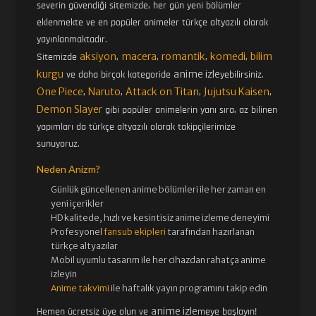
severin güvendiği sitemizde, her gün yeni bölümler
eklenmekte ve en popüler animeler türkçe altyazılı olarak
yayınlanmaktadır.
aksiyon
macera
romantik
komedi
bilim
Sitemizde
,
,
,
,
kurgu
anime izle
ve daha birçok kategoride
yebilirsiniz.
One Piece
Naruto
Attack on Titan
Jujutsu Kaisen
,
,
,
,
Demon Slayer
gibi popüler animelerin yanı sıra, az bilinen
yapımları da türkçe altyazılı olarak takipçilerimize
sunuyoruz.
Neden Anizm?
Günlük güncellenen
anime bölümleri ile her zaman en
yeni içerikler
HD kalitede, hızlı ve kesintisiz
anime izle
me deneyimi
Profesyonel
fansub ekipleri
tarafından hazırlanan
türkçe altyazılar
Mobil uyumlu tasarım ile her cihazdan rahatça anime
izleyin
Anime takvimi
ile haftalık yayın programını takip edin
anime izle
Hemen ücretsiz üye olun ve
meye başlayın!