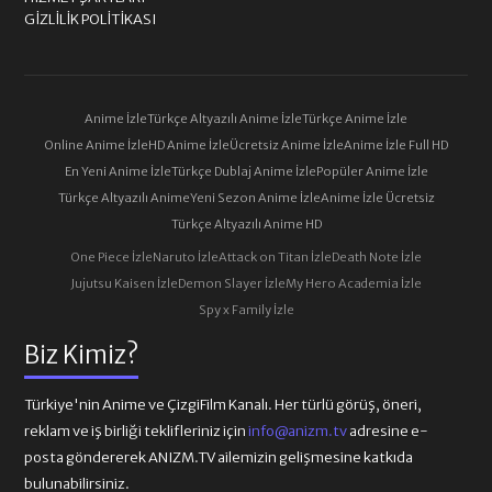
GIZLILIK POLITIKASI
Anime İzle
Türkçe Altyazılı Anime İzle
Türkçe Anime İzle
Online Anime İzle
HD Anime İzle
Ücretsiz Anime İzle
Anime İzle Full HD
En Yeni Anime İzle
Türkçe Dublaj Anime İzle
Popüler Anime İzle
Türkçe Altyazılı Anime
Yeni Sezon Anime İzle
Anime İzle Ücretsiz
Türkçe Altyazılı Anime HD
One Piece İzle
Naruto İzle
Attack on Titan İzle
Death Note İzle
Jujutsu Kaisen İzle
Demon Slayer İzle
My Hero Academia İzle
Spy x Family İzle
Biz Kimiz?
Türkiye'nin Anime ve ÇizgiFilm Kanalı. Her türlü görüş, öneri,
reklam ve iş birliği teklifleriniz için
info@anizm.tv
adresine e-
posta göndererek ANIZM.TV ailemizin gelişmesine katkıda
bulunabilirsiniz.