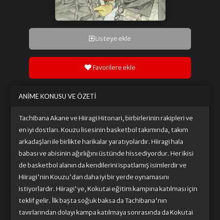
Listeye ekle
Favorilere ekle
ANIME KONUSU VE ÖZETI
Tachibana Akane ve Hiiragi Hitonari, birbirlerinin rakipleri ve
en iyi dostları. Kouzu lisesinin basketbol takımında, takım
arkadaşları ile birlikte harikalar yaratıyolardır. Hiiragi hala
babası ve abisinin ağırlığını üstünde hissediyordur. Her ikisi
de basketbol alanın da kendilerini ispatlamış isimlerdir ve
Hiiragi'nin Kouzu'dan daha iyi bir yerde oynamasını
istiyorlardır. Hiiragi'ye, Kokutai eğitim kampına katılması için
teklif gelir. İlk başta soğuk baksa da Tachibana'nın
tavırlarından dolayı kampa katılmaya sonrasında da Kokutai