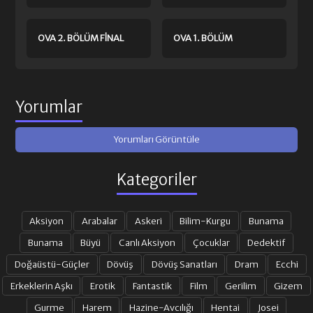
OVA 2. BÖLÜM FINAL
OVA 1. BÖLÜM
Yorumlar
Yorumları Görüntüle
Kategoriler
Aksiyon
Arabalar
Askeri
Bilim-Kurgu
Bunama
Bunama
Büyü
Canlı Aksiyon
Çocuklar
Dedektif
Doğaüstü-Güçler
Dövüş
Dövüş Sanatları
Dram
Ecchi
Erkeklerin Aşkı
Erotik
Fantastik
Film
Gerilim
Gizem
Gurme
Harem
Hazine-Avcılığı
Hentai
Josei