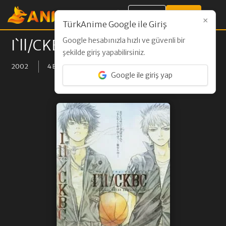
Giriş Yap
Kayıt Ol
×
TürkAnime Google ile Giriş
Google hesabınızla hızlı ve güvenli bir
I`ll/CKBC
şekilde giriş yapabilirsiniz.
2002
4 BÖLÜM
Google ile giriş yap