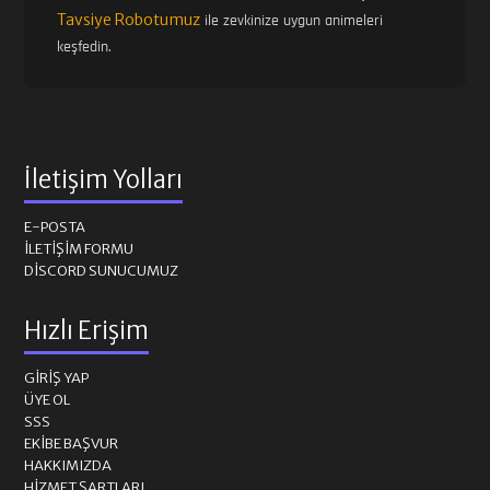
Tavsiye Robotumuz
ile zevkinize uygun animeleri
keşfedin.
İletişim Yolları
E-POSTA
İLETIŞIM FORMU
DISCORD SUNUCUMUZ
Hızlı Erişim
GIRIŞ YAP
ÜYE OL
SSS
EKIBE BAŞVUR
HAKKIMIZDA
HIZMET ŞARTLARI