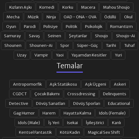
Kızların Aşkı
Komedi
Korku
Macera
Mahou Shoujo
Mecha
Müzik
Ninja
OAD - ONA - OVA
Ödüllü
Okul
Oyun
Parodi
Polisiye
Politik
Psikolojik
Romantizm
Samuray
Savaş
Seinen
Şeytanlar
Shoujo
Shoujo-Ai
Shounen
Shounen-Ai
Spor
Süper-Güç
Tarihi
Tuhaf
Uzay
Vampir
Yaoi
Yaşamdan Kesitler
Yuri
Temalar
Antropomorfik
Aşk Statükosu
Aşk Üçgeni
Askeri
CGDCT
Çocuk Bakımı
Crossdressing
Delinquents
Detective
Dövüş Sanatları
Dövüş Sporları
Educational
Gag Humor
Harem
Hayatta Kalma
Idols (Female)
Idols (Male)
İş Yeri
Isekai
İyileştirici
Kanlı
Kentsel Fantastik
Kötü Kadın
Magical Sex Shift