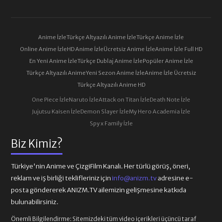
Anime İzle
Türkçe Altyazılı Anime İzle
Türkçe Anime İzle
Online Anime İzle
HD Anime İzle
Ücretsiz Anime İzle
Anime İzle Full HD
En Yeni Anime İzle
Türkçe Dublaj Anime İzle
Popüler Anime İzle
Türkçe Altyazılı Anime
Yeni Sezon Anime İzle
Anime İzle Ücretsiz
Türkçe Altyazılı Anime HD
One Piece İzle
Naruto İzle
Attack on Titan İzle
Death Note İzle
Jujutsu Kaisen İzle
Demon Slayer İzle
My Hero Academia İzle
Spy x Family İzle
Biz Kimiz?
Türkiye'nin Anime ve ÇizgiFilm Kanalı. Her türlü görüş, öneri,
reklam ve iş birliği teklifleriniz için
info@anizm.tv
adresine e-
posta göndererek ANIZM.TV ailemizin gelişmesine katkıda
bulunabilirsiniz.
Önemli Bilgilendirme:
Sitemizdeki tüm video içerikleri üçüncü taraf