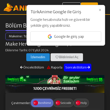
Giriş Yap
Kayıt Ol
×
TürkAnime Google ile Giriş
Google hesabınızla hızlı ve güvenli bir
Bölüm Bilgileri
şekilde giriş yapabilirsiniz.
Makeine: Too Many Losing Heroines!
Google ile giriş yap
Make Heroine ga Oosugiru!
/ 9. Bölüm
Eklenme Tarihi: 07 Eylül 2024
İzlemedim
Bildirimleri Aç
Önceki Bölüm
Raporla
Sonraki Bölüm
Çevirmenler:
Benihime
Seicode
Holy