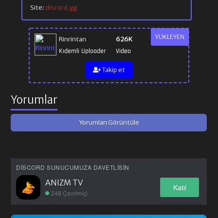
Site:
discord.gg
YÜKLEYEN
Rinrintan
626K
Kıdemli Uploader
Video
Takip et
Yorumlar
Yorumları Görüntüle
DISCORD SUNUCUMUZA DAVETLISIN
ANIZM TV
Katıl
248 Çevrimiçi