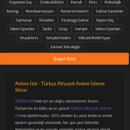
Organize Suç
Otaku Kültürü
Parodi
Pets
Psikolojik
Racing
Reenkarnasyon
Reverse Harem
Sahne Sanatları
Samuray
Showbiz
Strategy Game
Süper Güç
Takım Sporları
Tarihi
Uzay
Vampir
Video Oyunları
Visual Arts
Yetişkin Kadro
Yüksek Riskli Oyun
Zaman Yolculuğu
Şaşırt Beni
Anime İzle - Türkçe Altyazılı Anime İzleme
Sitesi
Anime izle
mek için en doğru adrestesiniz! Anizm,
türkçe altyazılı anime
Türkiye'nin en köklü ve en güncel
izle
me platformudur. 2013 yılından bu yana binlerce anime
severin güvendiği sitemizde, her gün yeni bölümler
eklenmekte ve en popüler animeler türkçe altyazılı olarak