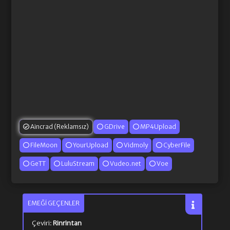
Aincrad (Reklamsız)
GDrive
MP4Upload
FileMoon
YourUpload
Vidmoly
CyberFile
GeTT
LuluStream
Vudeo.net
Voe
EMEĞI GEÇENLER
Çeviri:
Rinrintan