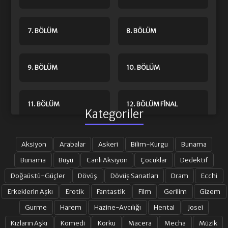
7. BÖLÜM
8. BÖLÜM
9. BÖLÜM
10. BÖLÜM
11. BÖLÜM
12. BÖLÜM FINAL
Kategoriler
Aksiyon
Arabalar
Askeri
Bilim-Kurgu
Bunama
Bunama
Büyü
Canlı Aksiyon
Çocuklar
Dedektif
Doğaüstü-Güçler
Dövüş
Dövüş Sanatları
Dram
Ecchi
Erkeklerin Aşkı
Erotik
Fantastik
Film
Gerilim
Gizem
Gurme
Harem
Hazine-Avcılığı
Hentai
Josei
Kızların Aşkı
Komedi
Korku
Macera
Mecha
Müzik