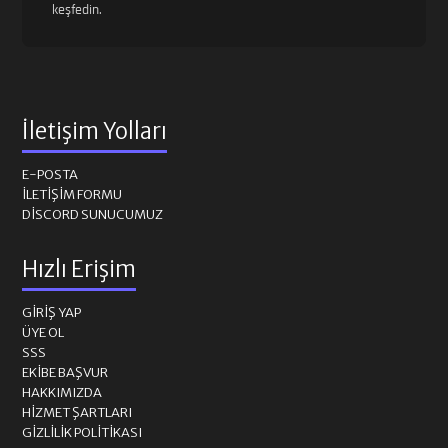
keşfedin.
İletişim Yolları
E-POSTA
İLETIŞIM FORMU
DISCORD SUNUCUMUZ
Hızlı Erişim
GIRIŞ YAP
ÜYE OL
SSS
EKIBE BAŞVUR
HAKKIMIZDA
HIZMET ŞARTLARI
GIZLILIK POLITIKASI