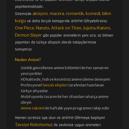
yayınlanmaktadır.
aksiyon
macera
romantik
komedi
bilim
Sitemizde
,
,
,
,
kurgu
anime izle
ve daha birçok kategoride
yebilirsiniz.
One Piece
Naruto
Attack on Titan
Jujutsu Kaisen
,
,
,
,
Demon Slayer
gibi popüler animelerin yanı sıra, az bilinen
yapımları da türkçe altyazılı olarak takipçilerimize
sunuyoruz.
Neden Anizm?
Günlük güncellenen
anime bölümleri ile her zaman en
yeni içerikler
HD kalitede, hızlı ve kesintisiz
anime izle
me deneyimi
Profesyonel
fansub ekipleri
tarafından hazırlanan
türkçe altyazılar
Mobil uyumlu tasarım ile her cihazdan rahatça anime
izleyin
Anime takvimi
ile haftalık yayın programını takip edin
anime izle
Hemen ücretsiz üye olun ve
meye başlayın!
Tavsiye Robotumuz
ile zevkinize uygun animeleri