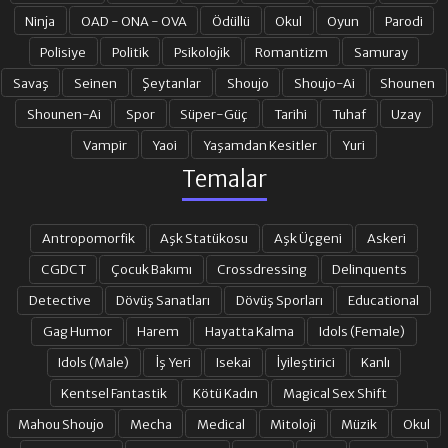
Ninja
OAD - ONA - OVA
Ödüllü
Okul
Oyun
Parodi
Polisiye
Politik
Psikolojik
Romantizm
Samuray
Savaş
Seinen
Şeytanlar
Shoujo
Shoujo-Ai
Shounen
Shounen-Ai
Spor
Süper-Güç
Tarihi
Tuhaf
Uzay
Vampir
Yaoi
Yaşamdan Kesitler
Yuri
Temalar
Antropomorfik
Aşk Statükosu
Aşk Üçgeni
Askeri
CGDCT
Çocuk Bakımı
Crossdressing
Delinquents
Detective
Dövüş Sanatları
Dövüş Sporları
Educational
Gag Humor
Harem
Hayatta Kalma
Idols (Female)
Idols (Male)
İş Yeri
Isekai
İyileştirici
Kanlı
Kentsel Fantastik
Kötü Kadın
Magical Sex Shift
Mahou Shoujo
Mecha
Medical
Mitoloji
Müzik
Okul