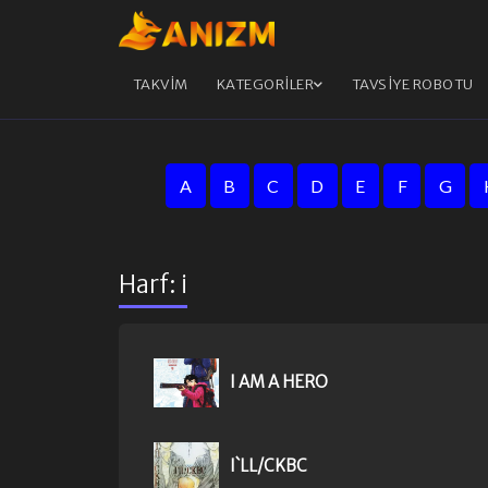
TAKVİM
KATEGORİLER
TAVSİYE ROBOTU
A
B
C
D
E
F
G
Harf: i
I AM A HERO
I`LL/CKBC