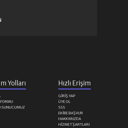
N
şim Yolları
Hızlı Erişim
A
GIRIŞ YAP
M FORMU
ÜYE OL
D SUNUCUMUZ
SSS
EKIBE BAŞVUR
HAKKIMIZDA
HIZMET ŞARTLARI