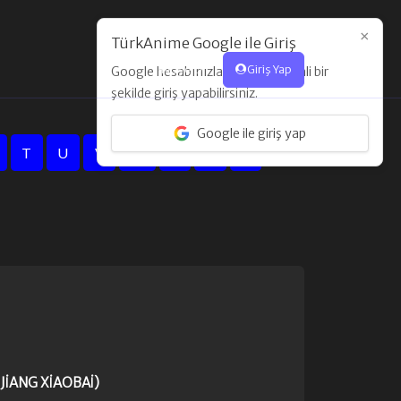
×
TürkAnime Google ile Giriş
Üye Ol
Giriş Yap
Google hesabınızla hızlı ve güvenli bir
şekilde giriş yapabilirsiniz.
Google ile giriş yap
T
U
V
W
X
Y
Z
 JIANG XIAOBAI)