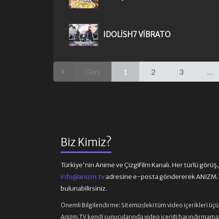
IDOLISH7 VIBRATO
Geri
1
2
3
...
Biz Kimiz?
Türkiye'nin Anime ve ÇizgiFilm Kanalı. Her türlü görüş, ön
info@anizm.tv
adresine e-posta göndererek ANIZM.TV
bulunabilirsiniz.
Önemli Bilgilendirme:
Sitemizdeki tüm video içerikleri üç
Anizm.TV kendi sunucularında video içeriği barındırmamaktad