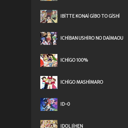
IBITTE KONAI GIBO TO GISHI
ICHIBAN USHIRO NO DAIMAOU
ICHIGO 100%
ICHIGO MASHIMARO
ID-0
IDOL JIHEN