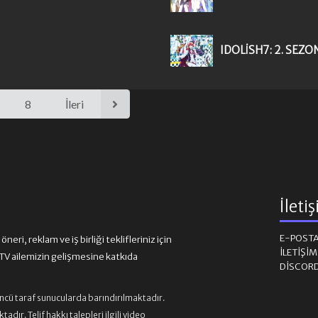
IDOLISH7: 2. SEZO
8
İleri
İleti
E-POST
eri, reklam ve iş birliği teklifleriniz için
İLETIŞI
 ailemizin gelişmesine katkıda
DISCOR
üncü taraf sunucularda barındırılmaktadır.
ır. Telif hakkı talepleri ilgili video