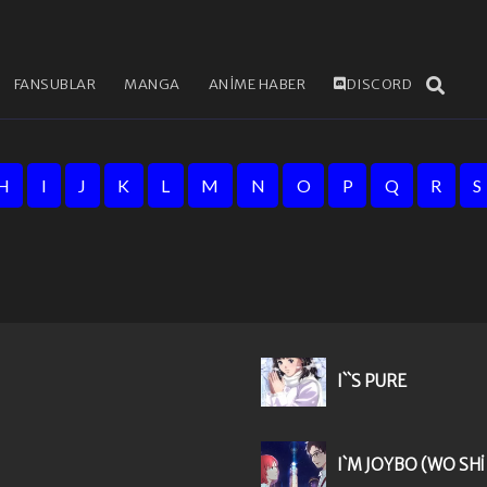
FANSUBLAR
MANGA
ANİME HABER
DISCORD
H
I
J
K
L
M
N
O
P
Q
R
S
I``S PURE
I`M JOYBO (WO SHI