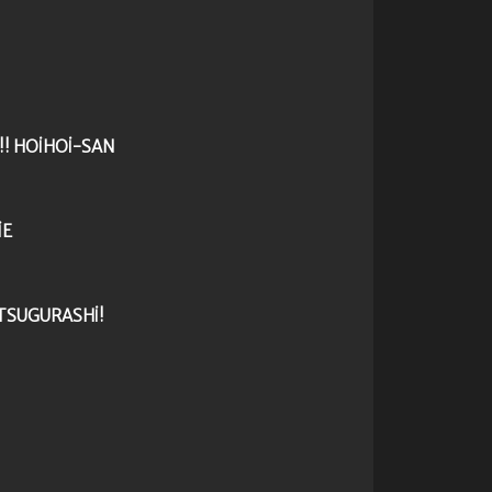
!! HOIHOI-SAN
IE
TSUGURASHI!