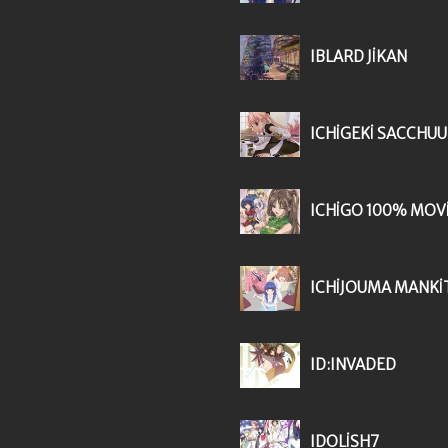
IBLARD JIKAN
ICHIGEKI SACCHUU
ICHIGO 100% MOV
ICHIJOUMA MANKI
ID:INVADED
IDOLISH7